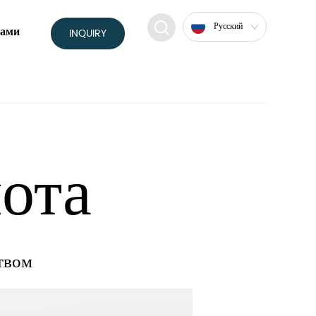
Русский
нами
INQUIRY
ота
твом