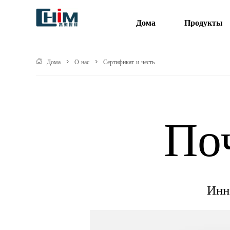
Дома
Продукты
Дома
>
О нас
>
Сертификат и честь
По
Инн