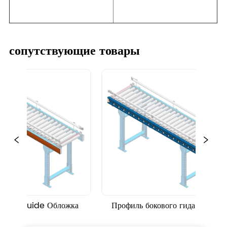
сопутствующие товары
e Guide Обложка
Профиль бокового гида CHIM