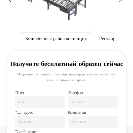
Конвейерная рабочая станция
Регулируемый ко
Роликовый за
безоп
Получите бесплатный образец сейчас
Отправьте эту форму, и наш торговый представитель свяжется с
вами в ближайшее время.
*
Имя
Телефон
*
Эл. адрес
Компания
*
Сообщение