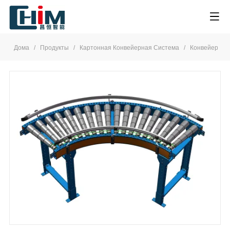
Дома
/
Продукты
/
Картонная Конвейерная Система
/
Конвейерное