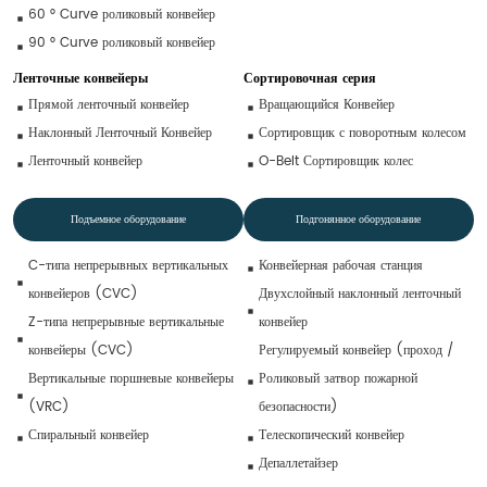
60 ° Curve роликовый конвейер
90 ° Curve роликовый конвейер
Ленточные конвейеры
Сортировочная серия
Прямой ленточный конвейер
Вращающийся Конвейер
Наклонный Ленточный Конвейер
Сортировщик с поворотным колесом
Ленточный конвейер
O-Belt Сортировщик колес
Подъемное оборудование
Подгонянное оборудование
C-типа непрерывных вертикальных 
Конвейерная рабочая станция
конвейеров (CVC)
Двухслойный наклонный ленточный 
Z-типа непрерывные вертикальные 
конвейер
конвейеры (CVC)
Регулируемый конвейер (проход / 
Вертикальные поршневые конвейеры 
Роликовый затвор пожарной 
(VRC)
безопасности)
Спиральный конвейер
Телескопический конвейер
Депаллетайзер