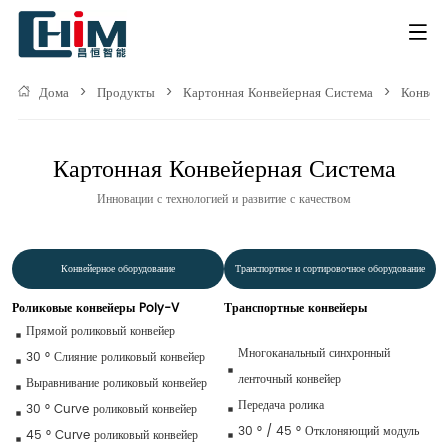
Дома
>
Продукты
>
Картонная Конвейерная Система
>
Конвейе
Картонная Конвейерная Система
Инновации с технологией и развитие с качеством
Конвейерное оборудование
Транспортное и сортировочное оборудование
Роликовые конвейеры Poly-V
Транспортные конвейеры
Прямой роликовый конвейер
Многоканальный синхронный 
30 ° Слияние роликовый конвейер
ленточный конвейер
Выравнивание роликовый конвейер
Передача ролика
30 ° Curve роликовый конвейер
30 ° / 45 ° Отклоняющий модуль
45 ° Curve роликовый конвейер