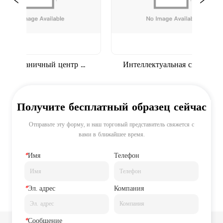
нсграничный центр 
Интеллектуальная складская 
ой коммерции в Яньтянь 
система для американских 
Шэньчжэнь
клиентов
Получите бесплатный образец сейчас
Отправьте эту форму, и наш торговый представитель свяжется с
вами в ближайшее время.
*
Имя
Телефон
*
Эл. адрес
Компания
*
Сообщение