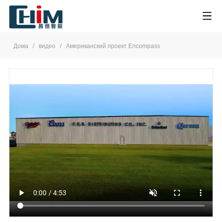
Дома
/
видео
/
Американский проект Encompass