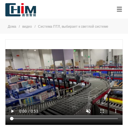
Дома
/
видео
/
Система ПТЛ, выбирает к светлой системе