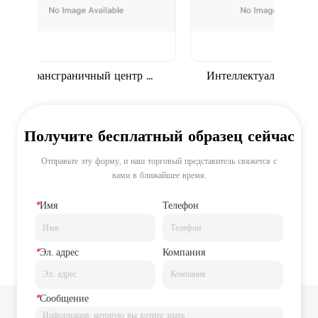
Трансграничный центр 
Интеллектуальная складск
ктронной коммерции в Яньтянь 
система для американски
Шэньчжэнь
клиентов
Получите бесплатный образец сейчас
Отправьте эту форму, и наш торговый представитель свяжется с
вами в ближайшее время.
*
Имя
Телефон
*
Эл. адрес
Компания
*
Сообщение