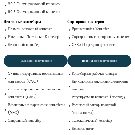
60 ° Curve роликовый конвейер
90 ° Curve роликовый конвейер
Ленточные конвейеры
Сортировочная серия
Прямой ленточный конвейер
Вращающийся Конвейер
Наклонный Ленточный Конвейер
Сортировщик с поворотным колесом
Ленточный конвейер
O-Belt Сортировщик колес
Подъемное оборудование
Подгонянное оборудование
C-типа непрерывных вертикальных 
Конвейерная рабочая станция
конвейеров (CVC)
Двухслойный наклонный ленточный 
Z-типа непрерывные вертикальные 
конвейер
конвейеры (CVC)
Регулируемый конвейер (проход / 
Вертикальные поршневые конвейеры 
Роликовый затвор пожарной 
(VRC)
безопасности)
Спиральный конвейер
Телескопический конвейер
Депаллетайзер