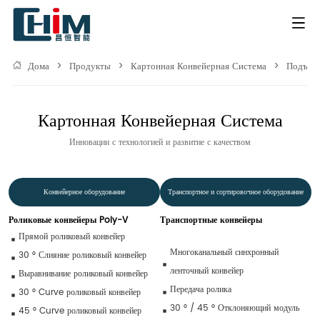
Дома
>
Продукты
>
Картонная Конвейерная Система
>
Подъем
Картонная Конвейерная Система
Инновации с технологией и развитие с качеством
Конвейерное оборудование
Транспортное и сортировочное оборудование
Роликовые конвейеры Poly-V
Транспортные конвейеры
Прямой роликовый конвейер
Многоканальный синхронный 
30 ° Слияние роликовый конвейер
ленточный конвейер
Выравнивание роликовый конвейер
Передача ролика
30 ° Curve роликовый конвейер
30 ° / 45 ° Отклоняющий модуль
45 ° Curve роликовый конвейер